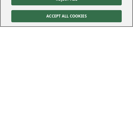
ACCEPT ALL COOKIES
Kontakt
Kundservice
Felanmälan
010-122 70 00
010-122 70 00
kundservice@kraftringen.se
Postadress
Besöksadress
Box 25
Råbyvägen 37
221 00
Lund
224 78
Lund
Följ oss
Cookies Settings