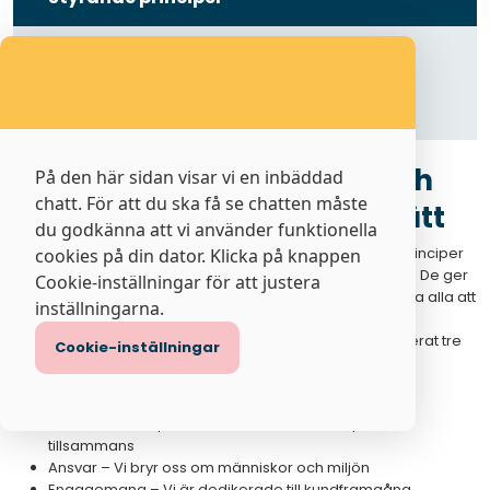
Etik och regelefterlevnad
Integrerade ledningssystem
Vår värdegrund, policys och
På den här sidan visar vi en inbäddad
chatt. För att du ska få se chatten måste
principer styr vårt arbetssätt
du godkänna att vi använder funktionella
Vår värdegrund, uppförandekod och tillhörande ledarprinciper
cookies på din dator. Klicka på knappen
är övergripande vägledande för alla våra medarbetare. De ger
Cookie-inställningar för att justera
oss en gemensam riktning och är utformade för att hjälpa alla att
inställningarna.
genomföra företagets strategi, bidra till våra anställdas
välmående och främja en inkluderande kultur. Vi identifierat tre
Cookie-inställningar
värdegrundsord för att hjälpa oss att nå våra affärs- och
kulturmål, nu och i framtiden.
Mod – Vi driver prestanda, innovation och lyckas
tillsammans
Ansvar – Vi bryr oss om människor och miljön
Engagemang – Vi är dedikerade till kundframgång