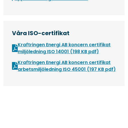
Våra ISO-certifikat
Kraftringen Energi AB koncern certifikat
Öppnas i nyt
miljöledning ISO 14001 (198 KB pdf)
Kraftringen Energi AB koncern certifikat
Öppna
arbetsmiljöledning ISO 45001 (197 KB pdf)