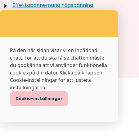
Effektabonnemang högspänning
Effektabonnemang lågspänning
Elnätsavgifter för produktionsanläggningar
Elnätsavgifter för säkringsabonnemang
På den här sidan visar vi en inbäddad
chatt. För att du ska få se chatten måste
Avtalsvillkor
du godkänna att vi använder funktionella
cookies på din dator. Klicka på knappen
Cookie-inställningar för att justera
inställningarna.
Cookie-inställningar
Information från Kraftringen Nät