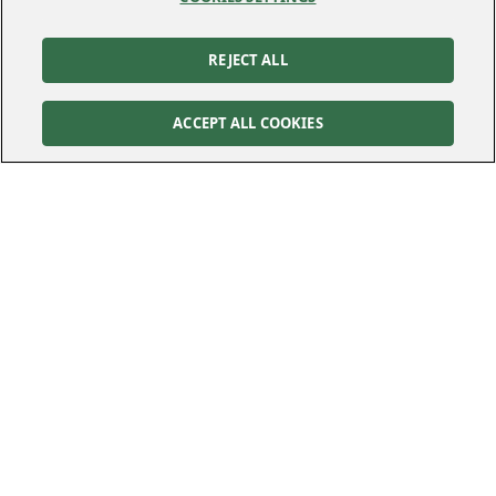
REJECT ALL
ACCEPT ALL COOKIES
Kontakt
Kundservice
Felanmälan
010-122 70 00
010-122 70 00
kundservice@kraftringen.se
Postadress
Besöksadress
Box 25
Råbyvägen 37
221 00
Lund
224 78
Lund
Följ oss