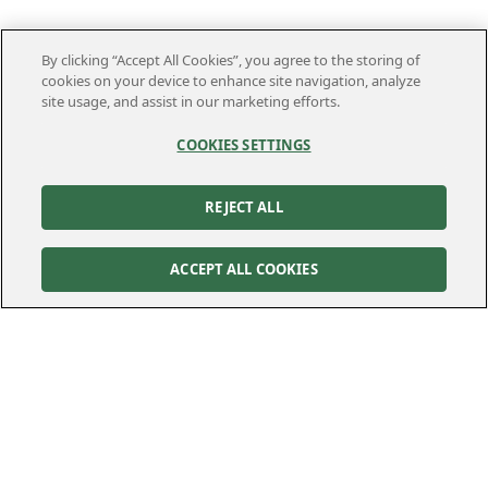
By clicking “Accept All Cookies”, you agree to the storing of
cookies on your device to enhance site navigation, analyze
site usage, and assist in our marketing efforts.
COOKIES SETTINGS
REJECT ALL
ACCEPT ALL COOKIES
Kontakt
Kundservice
Felanmälan
010-122 70 00
010-122 70 00
kundservice@kraftringen.se
Postadress
Besöksadress
Box 25
Råbyvägen 37
221 00
Lund
224 78
Lund