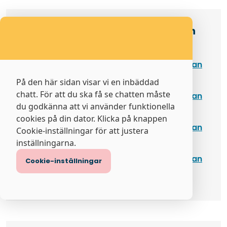
Övervakningsplaner: Kraftringen
Nät AB Elnät
Åtgärdsrapport enligt Övervakningsplan
Öppnas i nytt fönster
Elnät 2025 (53 KB pdf)
På den här sidan visar vi en inbäddad
chatt. För att du ska få se chatten måste
Åtgärdsrapport enligt Övervakningsplan
du godkänna att vi använder funktionella
Öppnas i nytt fönster
Elnät 2024 (46 KB pdf)
cookies på din dator. Klicka på knappen
Åtgärdsrapport enligt Övervakningsplan
Cookie-inställningar för att justera
Öppnas i nytt fönster
Elnät 2023 (46 KB pdf)
inställningarna.
Åtgärdsrapport enligt Övervakningsplan
Cookie-inställningar
Öppnas i nytt fönster
Elnät 2022 (48 KB pdf)