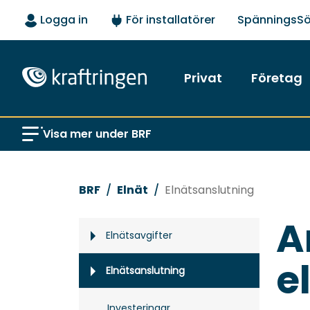
Logga in
För installatörer
SpänningsS
Privat
Företag
Visa mer under BRF
BRF
Elnät
Elnätsanslutning
A
Elnätsavgifter
e
Elnätsanslutning
Investeringar