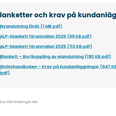
lanketter och krav på kundanlä
Öppnas i nytt fönster
Nyanslutning Elnät (1 MB pdf)
Öppnas i ny
ALP-blankett föranmälan 2025 (69 KB pdf)
Öppnas i ny
ALP-blankett föranmälan 2025 (113 KB pdf)
Öp
Blankett – Bortkoppling av elanslutning (190 KB pdf)
Elnätshandboken – Krav på kundanläggningar (647 K
Öppnas i nytt fönster
pdf)
ion från Kraftringen Nät