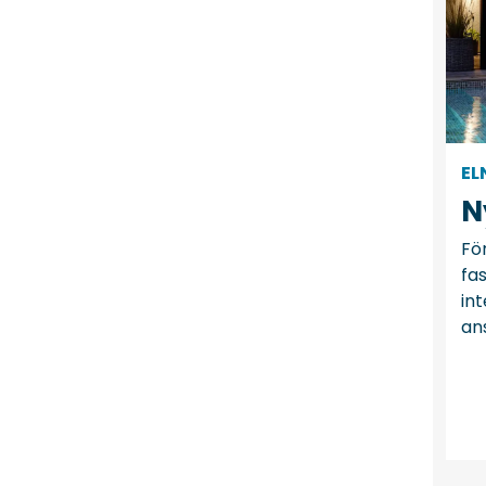
EL
N
För
fas
int
ans