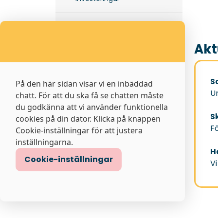
Markavtalsprocess
Akt
Tillgängliggörande av
mätvärden
S
På den här sidan visar vi en inbäddad
Avtalsvillkor
U
chatt. För att du ska få se chatten måste
du godkänna att vi använder funktionella
S
cookies på din dator. Klicka på knappen
Fö
Cookie-inställningar för att justera
inställningarna.
H
Cookie-inställningar
Vi