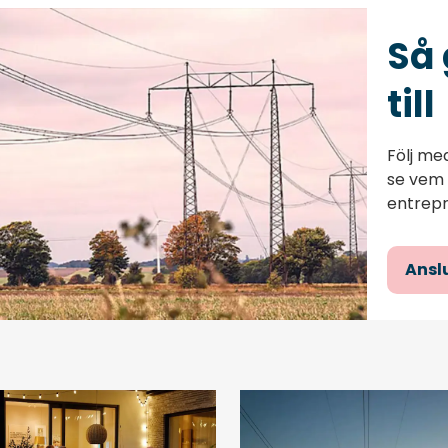
Så 
till
Följ me
se vem 
entrepr
Anslu