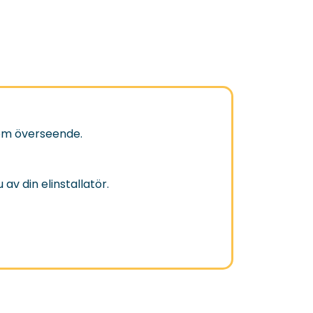
om överseende.
v din elinstallatör.