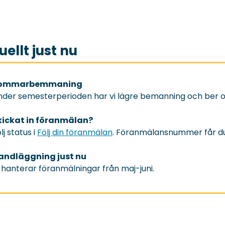
uellt just nu
ommarbemmaning
nder semesterperioden har vi lägre bemanning och ber 
kickat in föranmälan?
lj status i
Följ din föranmälan
. Föranmälansnummer får du a
andläggning just nu
 hanterar föranmälningar från maj-juni.