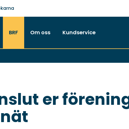
ökarna
BRF
Om oss
Kundservice
nslut er förening 
lnät