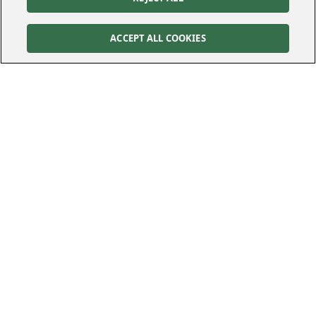
ACCEPT ALL COOKIES
Kontakt
Kundservice
Felanmälan
010-122 70 00
010-122 70 00
kundservice@kraftringen.se
Postadress
Besöksadress
Box 25
Råbyvägen 37
221 00
Lund
224 78
Lund
Följ oss
Cookies Settings