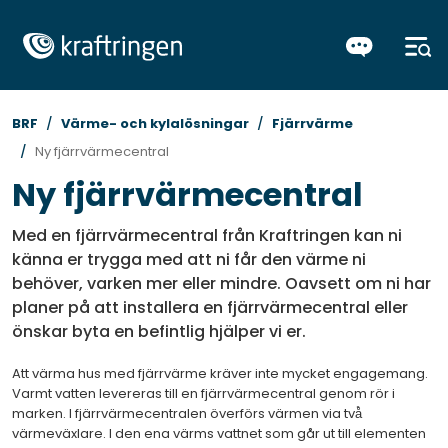
BRF
Värme- och kylalösningar
Fjärrvärme
Ny fjärrvärmecentral
Ny fjärrvärmecentral
Med en fjärrvärmecentral från Kraftringen kan ni
känna er trygga med att ni får den värme ni
behöver, varken mer eller mindre. Oavsett om ni har
planer på att installera en fjärrvärmecentral eller
önskar byta en befintlig hjälper vi er.
Att värma hus med fjärrvärme kräver inte mycket engagemang.
Varmt vatten levereras till en fjärrvärmecentral genom rör i
marken. I fjärrvärmecentralen överförs värmen via två̊
värmeväxlare. I den ena värms vattnet som går ut till elementen