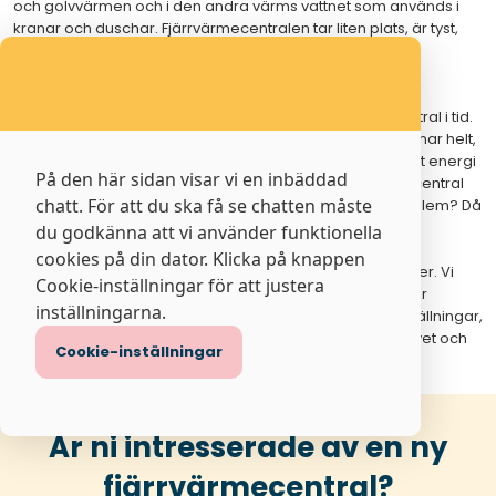
och golvvärmen och i den andra värms vattnet som används i
kranar och duschar. Fjärrvärmecentralen tar liten plats, är tyst,
driftsäker och reglerar automatiskt värmen till huset och
varmvattnet.
Det finns många fördelar med att byta sin fjärrvärmecentral i tid.
Dels handlar om att minimera risken för att pumpen stannar helt,
dels är nya centraler mer effektiva. Det kan finnas mycket energi
På den här sidan visar vi en inbäddad
att spara genom att byta anläggning. Har er fjärrvärmecentral
chatt. För att du ska få se chatten måste
några år på nacken? Eller har ni börjat upplever ljudproblem? Då
kan det vara läge att investera i en ny fjärrvärmecentral.
du godkänna att vi använder funktionella
cookies på din dator. Klicka på knappen
På Kraftringen erbjuder vi certifierade fjärrvärmecentraler. Vi
Cookie-inställningar för att justera
hjälper er även med att ställa in anläggningen så att ni får
inställningarna.
önskad drift och funktion i ert värmesystem. Med rätt inställningar,
och rätt underhåll kan ni minska effekt- och energibehovet och
Cookie-inställningar
därmed sänka era kostnader.
Är ni intresserade av en ny
fjärrvärmecentral?