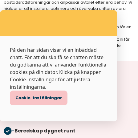
bostadsrättsföreningar och anpassar avtalet efter era behov. Vi
hjälper er att installera, optimera och övervaka driften av era
tekniska installationer.
Med ett Drift- och underhållsavtal ökar ni ert driftnetto och får en
enklare och tryggare vardag. Dessutom minskar ni era
energikostnader och miljöpåverkan. Andra fördelar är att ni får
en gemensam kontaktperson för alla system och löpande
På den här sidan visar vi en inbäddad
rapportering och uppföljning.
chatt. För att du ska få se chatten måste
du godkänna att vi använder funktionella
cookies på din dator. Klicka på knappen
Tryggare vardag för er BRF
Cookie-inställningar för att justera
Det här ingår i vårt Drift- och underhållsavtal:
inställningarna.
Cookie-inställningar
-
Driftövervakning
-
Tillsyn
-
Beredskap dygnet runt