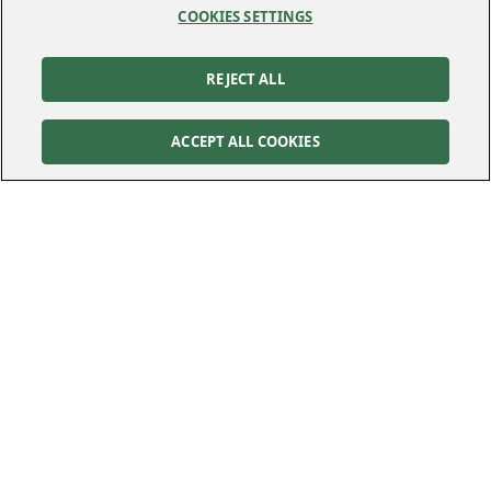
COOKIES SETTINGS
REJECT ALL
ACCEPT ALL COOKIES
Kontakt
Kundservice
Felanmälan
010-122 70 00
010-122 70 00
kundservice@kraftringen.se
Postadress
Besöksadress
Box 25
Råbyvägen 37
221 00
Lund
224 78
Lund
Följ oss