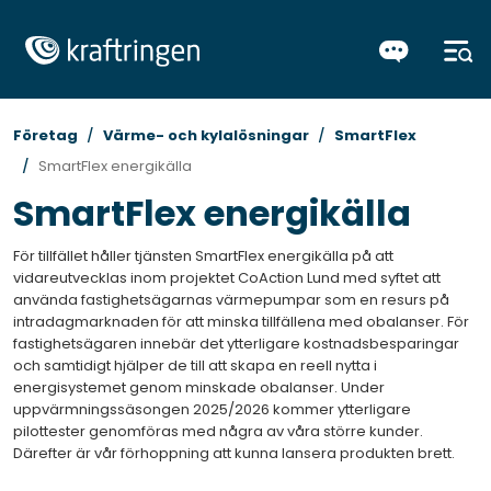
Företag
Värme- och kylalösningar
SmartFlex
SmartFlex energikälla
SmartFlex energikälla
För tillfället håller tjänsten SmartFlex energikälla på att
vidareutvecklas inom projektet CoAction Lund med syftet att
använda fastighetsägarnas värmepumpar som en resurs på
intradagmarknaden för att minska tillfällena med obalanser. För
fastighetsägaren innebär det ytterligare kostnadsbesparingar
och samtidigt hjälper de till att skapa en reell nytta i
energisystemet genom minskade obalanser. Under
uppvärmningssäsongen 2025/2026 kommer ytterligare
pilottester genomföras med några av våra större kunder.
Därefter är vår förhoppning att kunna lansera produkten brett.