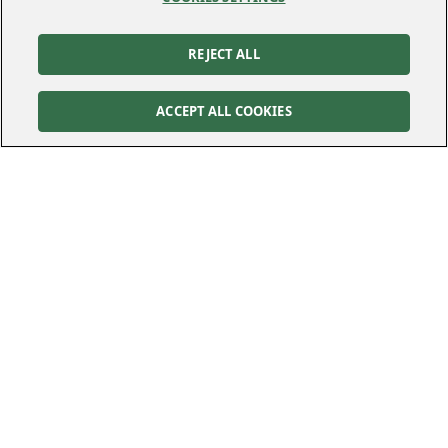
REJECT ALL
ACCEPT ALL COOKIES
Kontakt
Kundservice
Felanmälan
010-122 70 00
010-122 70 00
kundservice@kraftringen.se
Postadress
Besöksadress
Box 25
Råbyvägen 37
221 00
Lund
224 78
Lund
Följ oss