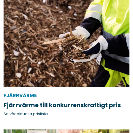
FJÄRRVÄRME
Fjärrvärme till konkurrenskraftigt pris
Se vår aktuella prislista.