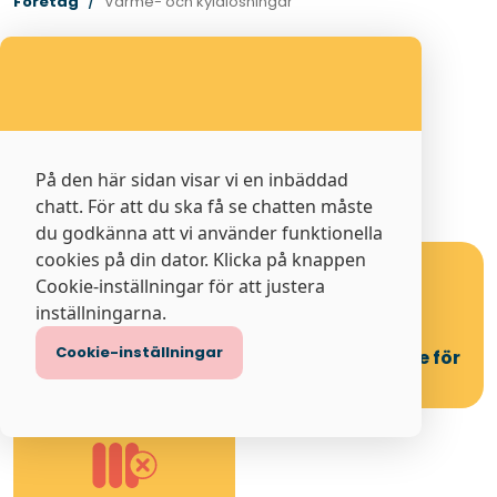
Företag
Värme- och kylalösningar
På den här sidan visar vi en inbäddad
Intresseanmälan
chatt. För att du ska få se chatten måste
fjärrvärmeanslutning
du godkänna att vi använder funktionella
cookies på din dator. Klicka på knappen
Cookie-inställningar för att justera
inställningarna.
Cookie-inställningar
Serviceavtal
Anmäl intresse för
Fjärrvärme
fjärrkyla