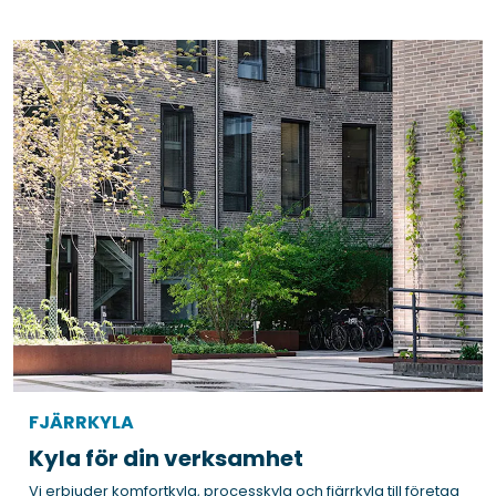
FJÄRRKYLA
Kyla för din verksamhet
Vi erbjuder komfortkyla, processkyla och fjärrkyla till företag