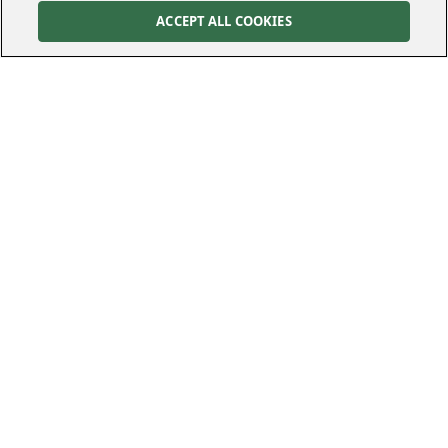
ACCEPT ALL COOKIES
Kontakt
Kundservice
Felanmälan
010-122 70 00
010-122 70 00
kundservice@kraftringen.se
Postadress
Besöksadress
Box 25
Råbyvägen 37
221 00
Lund
224 78
Lund
Följ oss
Cookies Settings