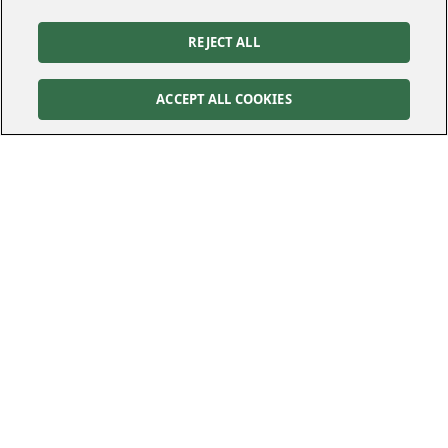
REJECT ALL
ACCEPT ALL COOKIES
Kontakt
Kundservice
Felanmälan
010-122 70 00
010-122 70 00
kundservice@kraftringen.se
Postadress
Besöksadress
Box 25
Råbyvägen 37
221 00
Lund
224 78
Lund
Följ oss