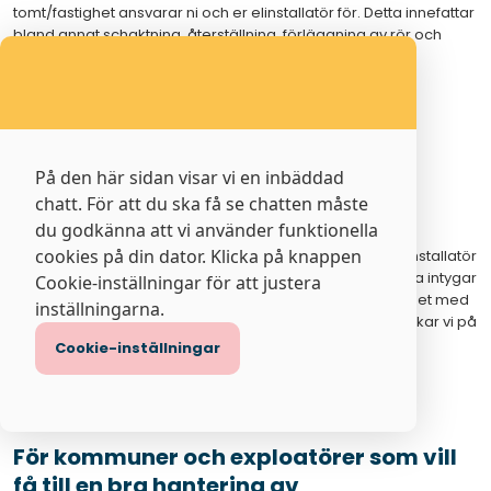
tomt/fastighet ansvarar ni och er elinstallatör för. Detta innefattar
bland annat schaktning, återställning, förläggning av rör och
eventuell håltagning.
Kom ihåg att beställa en ledningsvisning för att undvika
avgrävningar av till exempel telefon-, el- eller
fjärrvärmeledningar. Detta kan göras kostnadsfritt på
ledningskollen.se
.
På den här sidan visar vi en inbäddad
chatt. För att du ska få se chatten måste
Tillkoppling
du godkänna att vi använder funktionella
cookies på din dator. Klicka på knappen
Senast 14 dagar innan tillkopplingsdagen behöver er elinstallatör
inkomma med en komplett färdiganmälan till oss. I denna intygar
Cookie-inställningar för att justera
elinstallatören att allt arbete på er tomt/fastighet, i enlighet med
inställningarna.
mottaget installationsmedgivande, är klart. Därefter skickar vi på
Kraftringen Nät ut vår entreprenör för att koppla in och
Cookie-inställningar
spänningsätta er anslutning.
Läs mer här om Kraftringen Näts anslutningsprocess
.
För kommuner och exploatörer som vill
få till en bra hantering av