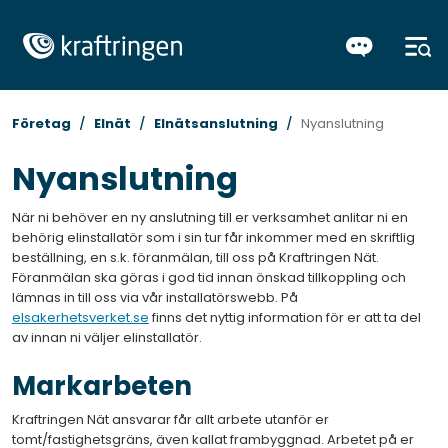
Företag
Elnät
Elnätsanslutning
Nyanslutning
Nyanslutning
När ni behöver en ny anslutning till er verksamhet anlitar ni en
behörig elinstallatör som i sin tur får inkommer med en skriftlig
beställning, en s.k. föranmälan, till oss på Kraftringen Nät.
Föranmälan ska göras i god tid innan önskad tillkoppling och
lämnas in till oss via vår installatörswebb. På
elsakerhetsverket.se
finns det nyttig information för er att ta del
av innan ni väljer elinstallatör.
Markarbeten
Kraftringen Nät ansvarar får allt arbete utanför er
tomt/fastighetsgräns, även kallat frambyggnad. Arbetet på er