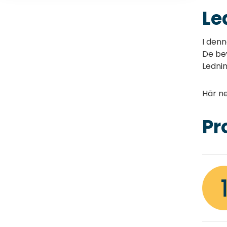
Le
I den
De bev
Lednin
Här ne
Pr