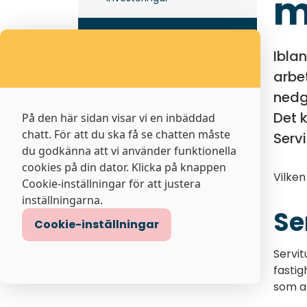
m
Markavtalsprocess
Iblan
Tillgängliggörande av
arbe
mätvärden
nedgr
Avtalsvillkor
Det 
På den här sidan visar vi en inbäddad
chatt. För att du ska få se chatten måste
Serv
du godkänna att vi använder funktionella
cookies på din dator. Klicka på knappen
Vilken
Cookie-inställningar för att justera
inställningarna.
Se
Cookie-inställningar
Servit
fastig
som ar