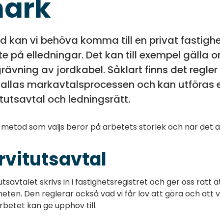
ark
d kan vi behöva komma till en privat fastighet 
te på elledningar. Det kan till exempel gälla 
ävning av jordkabel. Såklart finns det regler f
kallas markavtalsprocessen och kan utföras e
itutsavtal och ledningsrätt.
 metod som väljs beror på arbetets storlek och när det ä
rvitutsavtal
utsavtalet skrivs in i fastighetsregistret och ger oss rätt 
heten. Den reglerar också vad vi får lov att göra och att 
betet kan ge upphov till.