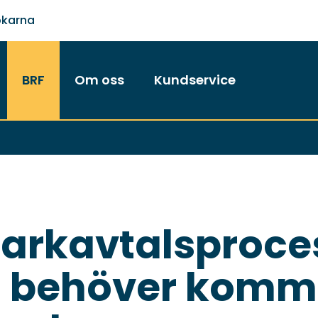
ökarna
BRF
Om oss
Kundservice
arkavtalsproce
i behöver komma 