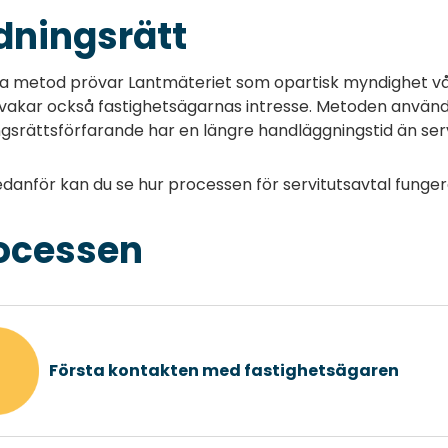
dningsrätt
na metod prövar Lantmäteriet som opartisk myndighet vå
akar också fastighetsägarnas intresse. Metoden används 
gsrättsförfarande har en längre handläggningstid än serv
danför kan du se hur processen för servitutsavtal funger
ocessen
Första kontakten med fastighetsägaren