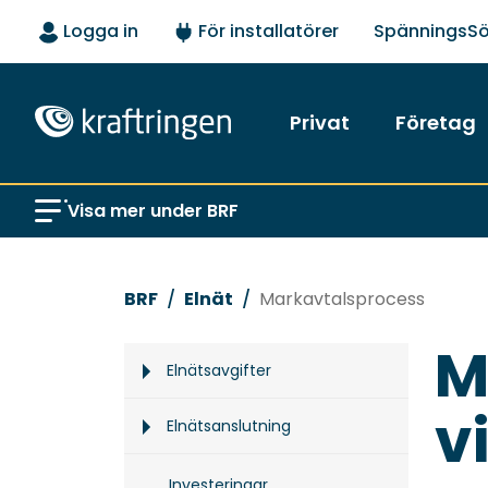
Logga in
För installatörer
SpänningsS
Privat
Företag
Visa mer under BRF
BRF
Elnät
Markavtalsprocess
M
Elnätsavgifter
v
Elnätsanslutning
Investeringar