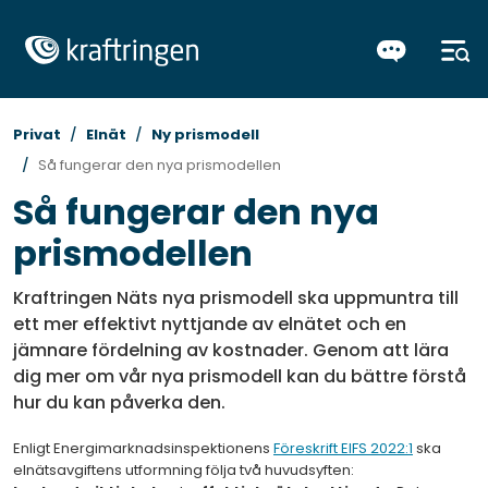
Privat
Elnät
Ny prismodell
Så fungerar den nya prismodellen
Så fungerar den nya
prismodellen
Kraftringen Näts nya prismodell ska uppmuntra till
ett mer effektivt nyttjande av elnätet och en
jämnare fördelning av kostnader. Genom att lära
dig mer om vår nya prismodell kan du bättre förstå
hur du kan påverka den.
Enligt Energimarknadsinspektionens
Föreskrift EIFS 2022:1
ska
elnätsavgiftens utformning följa två huvudsyften: