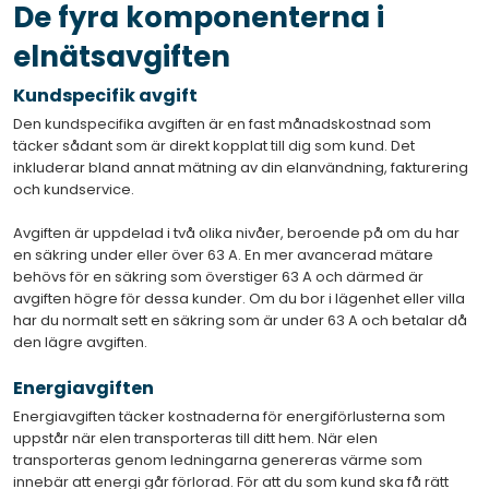
De fyra komponenterna i
elnätsavgiften
Kundspecifik avgift
Den kundspecifika avgiften är en fast månadskostnad som
täcker sådant som är direkt kopplat till dig som kund. Det
inkluderar bland annat mätning av din elanvändning, fakturering
och kundservice.
Avgiften är uppdelad i två olika nivåer, beroende på om du har
en säkring under eller över 63 A. En mer avancerad mätare
behövs för en säkring som överstiger 63 A och därmed är
avgiften högre för dessa kunder. Om du bor i lägenhet eller villa
har du normalt sett en säkring som är under 63 A och betalar då
den lägre avgiften.
Energiavgiften
Energiavgiften täcker kostnaderna för energiförlusterna som
uppstår när elen transporteras till ditt hem. När elen
transporteras genom ledningarna genereras värme som
innebär att energi går förlorad. För att du som kund ska få rätt