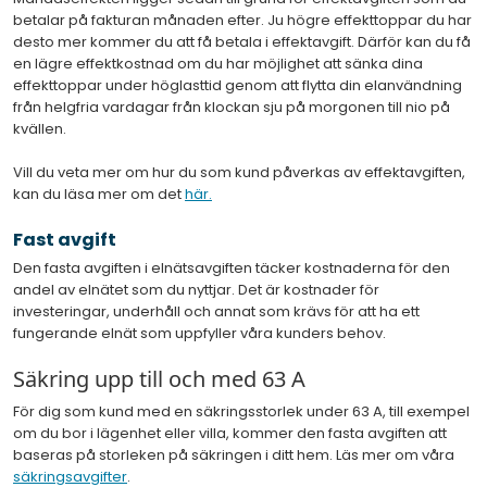
betalar på fakturan månaden efter. Ju högre effekttoppar du har
desto mer kommer du att få betala i effektavgift. Därför kan du få
en lägre effektkostnad om du har möjlighet att sänka dina
effekttoppar under höglasttid genom att flytta din elanvändning
från helgfria vardagar från klockan sju på morgonen till nio på
kvällen.
Vill du veta mer om hur du som kund påverkas av effektavgiften,
kan du läsa mer om det
här.
Fast avgift
Den fasta avgiften i elnätsavgiften täcker kostnaderna för den
andel av elnätet som du nyttjar. Det är kostnader för
investeringar, underhåll och annat som krävs för att ha ett
fungerande elnät som uppfyller våra kunders behov.
Säkring upp till och med 63 A
För dig som kund med en säkringsstorlek under 63 A, till exempel
om du bor i lägenhet eller villa, kommer den fasta avgiften att
baseras på storleken på säkringen i ditt hem. Läs mer om våra
säkringsavgifter
.