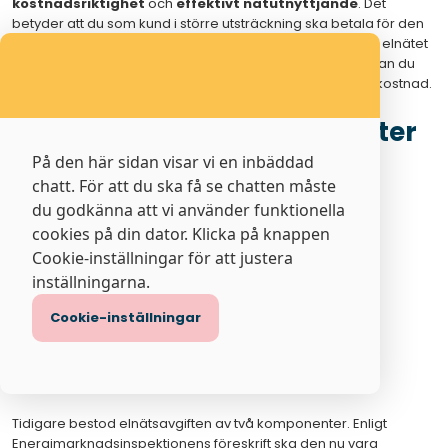
kostnadsriktighet
och
effektivt nätutnyttjande
. Det
betyder att du som kund i större utsträckning ska betala för den
andel av elnätet som du nyttjar och samtidigt bidra till att elnätet
används mer effektiv. Beroende på hur du använder el kan du
påverka din elnätsavgift och i sin tur få en lägre månadskostnad.
Elnätsavgiftens komponenter
På den här sidan visar vi en inbäddad
chatt. För att du ska få se chatten måste
du godkänna att vi använder funktionella
cookies på din dator. Klicka på knappen
Cookie-inställningar för att justera
inställningarna.
Cookie-inställningar
Tidigare bestod elnätsavgiften av två komponenter. Enligt
Energimarknadsinspektionens föreskrift ska den nu vara