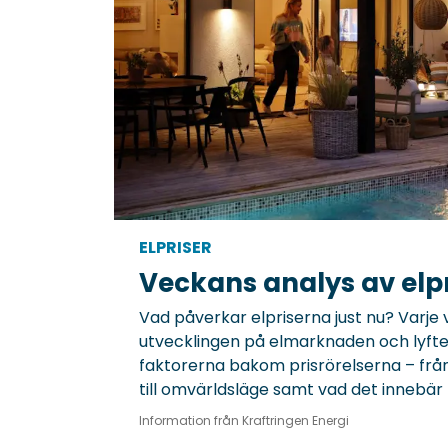
ELPRISER
Veckans analys av elpr
Vad påverkar elpriserna just nu? Varj
utvecklingen på elmarknaden och lyfter
faktorerna bakom prisrörelserna – frå
till omvärldsläge samt vad det innebär f
Information från Kraftringen Energi