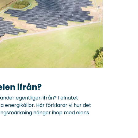
len ifrån?
nder egentligen ifrån? I elnätet
ka energikällor. Här förklarar vi hur det
ungsmärkning hänger ihop med elens