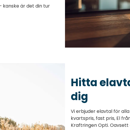
 kanske är det din tur
Hitta elav
dig
Vi erbjuder elavtal för all
kvartspris, fast pris, El f
Kraftringen Opti. Oavsett o