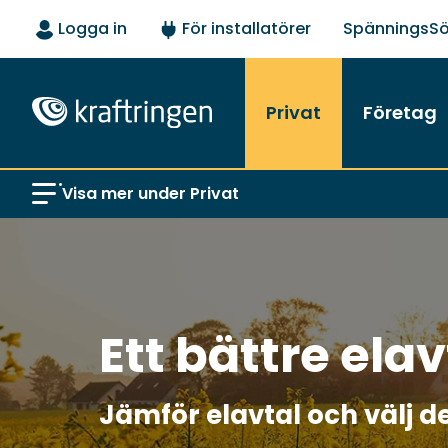
Logga in
För installatörer
SpänningsS
Privat
Företag
Visa mer under Privat
Ett bättre elav
Jämför elavtal och välj d