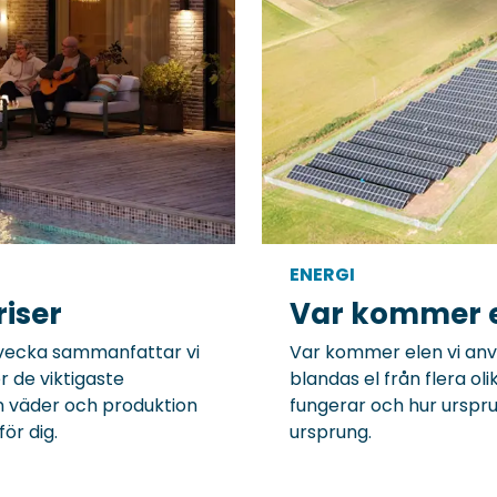
ENERGI
iser
Var kommer e
e vecka sammanfattar vi
Var kommer elen vi anvä
 de viktigaste
blandas el från flera oli
n väder och produktion
fungerar och hur urspr
ör dig.
ursprung.