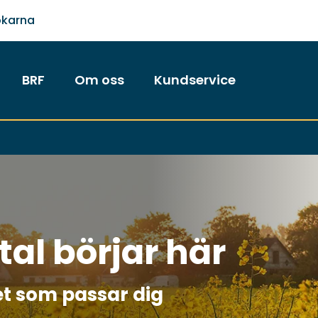
ökarna
BRF
Om oss
Kundservice
tal börjar här
et som passar dig