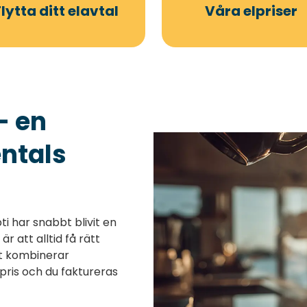
Flytta ditt elavtal
Våra elpriser
- en
ntals
i har snabbt blivit en
r att alltid få rätt
let kombinerar
pris och du faktureras