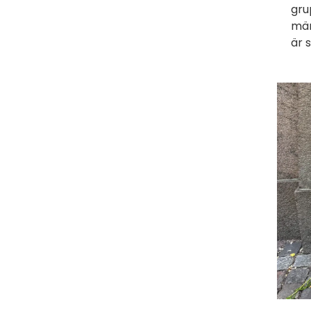
gru
män
är 