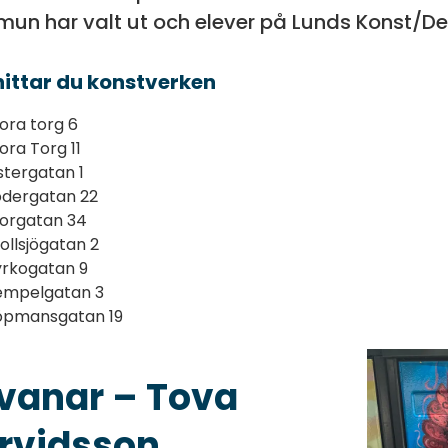
un har valt ut och elever på Lunds Konst/Des
hittar du konstverken
ora torg 6
ora Torg 11
tergatan 1
ödergatan 22
torgatan 34
ollsjögatan 2
yrkogatan 9
empelgatan 3
öpmansgatan 19
vanar – Tova
rvidsson