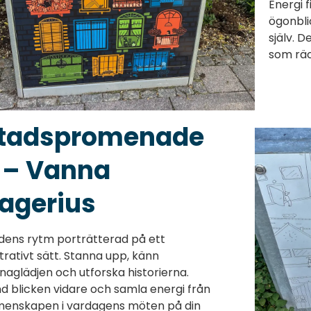
Energi 
ögonbli
själv. D
som räck
tadspromenade
 – Vanna
agerius
dens rytm porträtterad på ett
ustrativt sätt. Stanna upp, känn
naglädjen och utforska historierna.
d blicken vidare och samla energi från
enskapen i vardagens möten på din