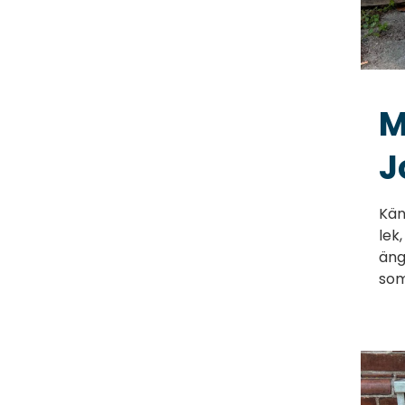
M
J
Kän
lek
äng
som