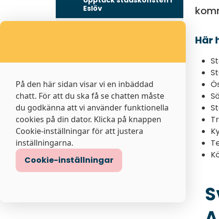
Upptäck stadskonsten i
Eslöv
komm
Upptäck stadskonsten i
Lund
Här 
St
Sponsring
St
På den här sidan visar vi en inbäddad
Ös
Ansökan om sponsring
chatt. För att du ska få se chatten måste
S
du godkänna att vi använder funktionella
S
cookies på din dator. Klicka på knappen
Tr
Cookie-inställningar för att justera
K
inställningarna.
T
K
Cookie-inställningar
S
A