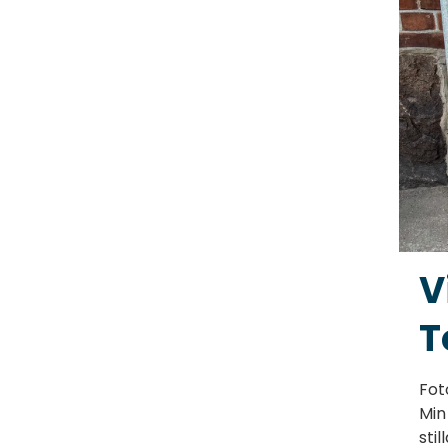
V
T
Fot
Min
stil