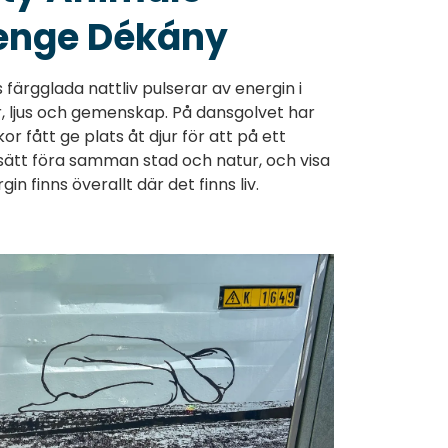
enge Dékány
 färgglada nattliv pulserar av energin i
r, ljus och gemenskap. På dansgolvet har
r fått ge plats åt djur för att på ett
t sätt föra samman stad och natur, och visa
gin finns överallt där det finns liv.