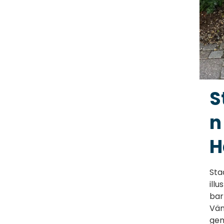
S
n
H
Sta
ill
bar
Vän
gem