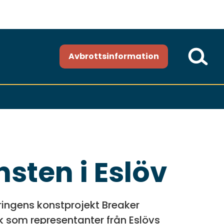
Avbrottsinformation
sten i Eslöv
tringens konstprojekt Breaker
rk som representanter från Eslövs