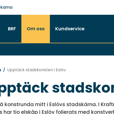
ökarna
BRF
Om oss
Kundservice
s
Upptäck stadskonsten i Eslöv
pptäck stadskon
å konstrunda mitt i Eslövs stadskärna. I Kraf
s har tio elskåp i Eslöv folierats med konstve