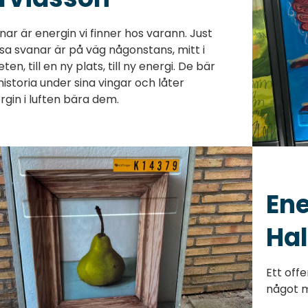
nar är energin vi finner hos varann. Just
sa svanar är på väg någonstans, mitt i
eten, till en ny plats, till ny energi. De bär
 historia under sina vingar och låter
rgin i luften bära dem.
Ene
Ha
Ett offe
något m