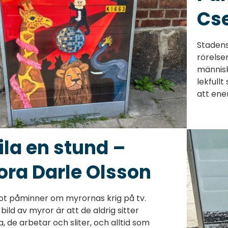
Cs
Stadens
rörelse
människo
lekfull
att ener
ila en stund –
ora Darle Olsson
ot påminner om myrornas krig på tv.
 bild av myror är att de aldrig sitter
la, de arbetar och sliter, och alltid som