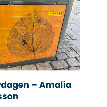
rdagen – Amalia
sson