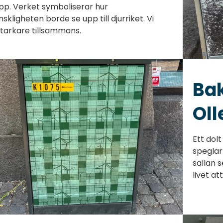
pp. Verket symboliserar hur
skligheten borde se upp till djurriket. Vi
starkare tillsammans.
Ba
Oll
Ett dol
speglar
sällan 
livet at