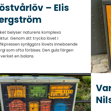
östvårlöv – Elis
ergström
ket belyser naturens komplexa
uktur. Genom att trycka lövet i
fikpressen synliggörs lövets inneboende
rgi som ofta förbises. Den gula färgen
 verket en balans.
Va
Nil