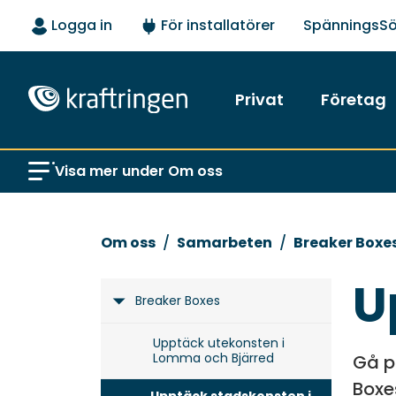
Logga in
För installatörer
SpänningsS
Privat
Företag
Visa mer under Om oss
Om oss
Samarbeten
Breaker Boxe
U
Breaker Boxes
Upptäck utekonsten i
Lomma och Bjärred
Gå p
Boxe