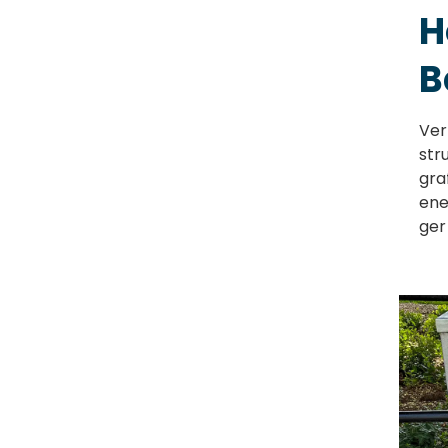
H
B
Ver
str
gra
ene
ger