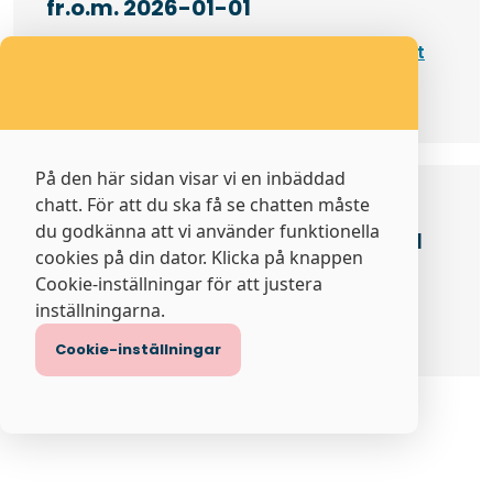
fr.o.m. 2026-01-01
Allmänna Avtalsvillkor Elnät Konsument
Öppnas i nytt fönster
(224 KB pdf)
På den här sidan visar vi en inbäddad
chatt. För att du ska få se chatten måste
Avtalsvillkor elnät produktion
du godkänna att vi använder funktionella
lågspänning - fr.o.m. 2026-07-01
cookies på din dator. Klicka på knappen
Cookie-inställningar för att justera
Allmänna avtalsvillkor Produktion
inställningarna.
Öppnas i nytt fönster
Lågspänning (178 KB pdf)
Cookie-inställningar