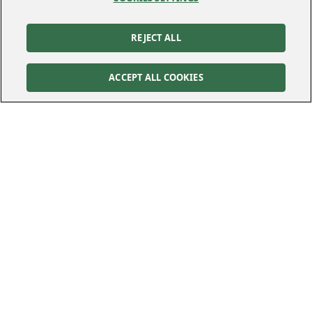
REJECT ALL
ACCEPT ALL COOKIES
Kontakt
Kundservice
Felanmälan
010-122 70 00
010-122 70 00
kundservice@kraftringen.se
Postadress
Besöksadress
Box 25
Råbyvägen 37
221 00
Lund
224 78
Lund
Följ oss