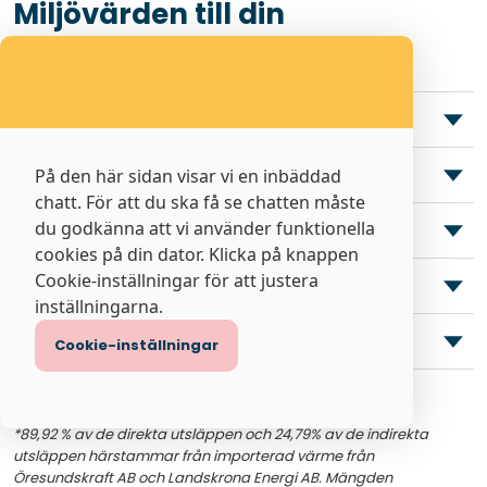
Miljövärden till din
hållbarhetsredovisning
Fjärrvärme
Bränslemix för fjärrvärmen i respektive nät
På den här sidan visar vi en inbäddad
chatt. För att du ska få se chatten måste
du godkänna att vi använder funktionella
Fjärrkyla
cookies på din dator. Klicka på knappen
Cookie-inställningar för att justera
Gas
inställningarna.
El
Cookie-inställningar
Miljönyckeltal per fjärrvärmenät
*89,92 % av de direkta utsläppen och 24,79% av de indirekta
utsläppen härstammar från importerad värme från
Öresundskraft AB och Landskrona Energi AB. Mängden