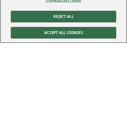
COOKIES SETTINGS
REJECT ALL
ACCEPT ALL COOKIES
Kontakt
Kundservice
Felanmälan
010-122 70 00
010-122 70 00
kundservice@kraftringen.se
Postadress
Besöksadress
Box 25
Råbyvägen 37
221 00
Lund
224 78
Lund
Följ oss