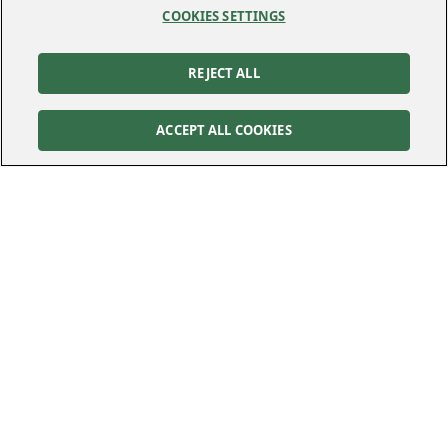
COOKIES SETTINGS
REJECT ALL
ACCEPT ALL COOKIES
Kontakt
Kundservice
Felanmälan
010-122 70 00
010-122 70 00
kundservice@kraftringen.se
Postadress
Besöksadress
Box 25
Råbyvägen 37
221 00
Lund
224 78
Lund
Följ oss