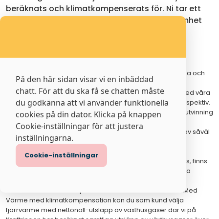
beräknats och klimatkompenserats för. Ni tar ett
tydligt steg på resan mot att göra er verksamhet
klimatneutral.
Fjärrvärmens livscykel
Vi på Kraftringen har arbetat hårt med vår hållbarhetsresa och
På den här sidan visar vi en inbäddad
stävar ständigt mot att förbättra och effektivisera vår
chatt. För att du ska få se chatten måste
fjärrvärmeproduktion. För att kunna vara transparenta med våra
du godkänna att vi använder funktionella
utsläpp beräknar vi värmens påverkan ur ett livscykelperspektiv.
Det innefattar inte bara produktionen utan även allt ifrån utvinning
cookies på din dator. Klicka på knappen
av råvaror och transport av bränsle, till våra
Cookie-inställningar för att justera
produktionsanläggningar, uppbyggnad och avveckling av såväl
inställningarna.
anläggningar som fjärrvärmeledningar.
Cookie-inställningar
Ur ett livscykelperspektiv, där fjärrvärmens hela resa ryms, finns
det med andra ord alltid utsläpp att ta hänsyn till. Hur stora
volymer förnybart biobränsle vi än eldar eller hur mycket
restvärme vi tar tillvara på från industri och verksamhet. Med
Värme med klimatkompensation kan du som kund välja
fjärrvärme med nettonoll-utsläpp av växthusgaser där vi på