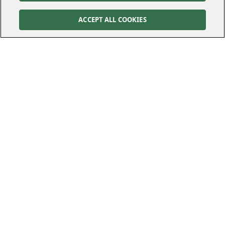
ACCEPT ALL COOKIES
Kontakt
Kundservice
Felanmälan
010-122 70 00
010-122 70 00
kundservice@kraftringen.se
Postadress
Besöksadress
Box 25
Råbyvägen 37
221 00
Lund
224 78
Lund
Följ oss
Cookies Settings