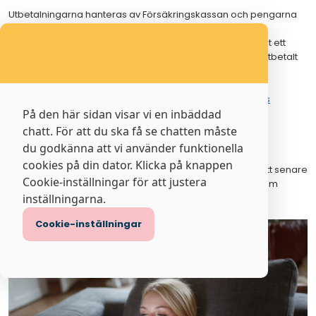
Utbetalningarna hanteras av Försäkringskassan och pengarna
sätts automatiskt in på det konto som du har anmält till
Swedbanks kontoregister. Om du inte tidigare har anmält ett
konto hos Swedbank, gör det snarast för att få elstödet utbetalt
så snabbt som möjligt.
Anmäl konto här
.
Mer information om elstödet finns på
Försäkringskassans
webbplats
På den här sidan visar vi en inbäddad
.
chatt. För att du ska få se chatten måste
Stöd för gaskunder kommer senare
du godkänna att vi använder funktionella
cookies på din dator. Klicka på knappen
För dig som är gaskund kommer stöd att betalas ut vid ett senare
Cookie-inställningar för att justera
tillfälle.Vi ber om att få återkomma när mer information om
utbetalning och tidsplan finns tillgänglig.
inställningarna.
Cookie-inställningar