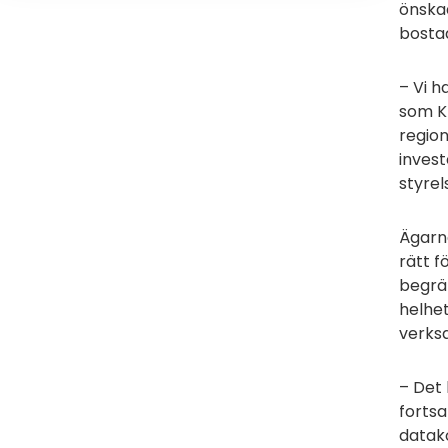
önskad
bosta
– Vi h
som K
region
invest
styrel
Ägarn
rätt f
begrän
helhet
verks
– Det 
fortsa
datak