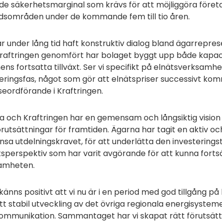
e säkerhetsmarginal som krävs för att möjliggöra föret
dsområden under de kommande fem till tio åren.
ar under lång tid haft konstruktiv dialog bland ägarrepre
raftringen genomfört har bolaget byggt upp både kapaci
ens fortsatta tillväxt. Ser vi specifikt på elnätsverksam
eringsfas, något som gör att elnätspriser successivt komm
seordförande i Kraftringen.
a och Kraftringen har en gemensam och långsiktig vision
örutsättningar för framtiden. Ägarna har tagit en aktiv oc
sa utdelningskravet, för att underlätta den investeringst
sperspektiv som har varit avgörande för att kunna forts
amheten.
känns positivt att vi nu är i en period med god tillgång på
tt stabil utveckling av det övriga regionala energisystem
ommunikation. Sammantaget har vi skapat rätt förutsättn