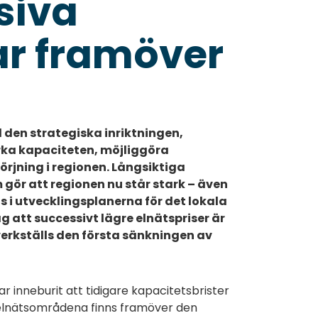
siva
ar framöver
d den strategiska inriktningen,
rka kapaciteten, möjliggöra
örjning i regionen. Långsiktiga
gör att regionen nu står stark – även
ns i utvecklingsplanerna för det lokala
 att successivt lägre elnätspriser är
verkställs den första sänkningen av
 inneburit att tidigare kapacitetsbrister
I elnätsområdena finns framöver den