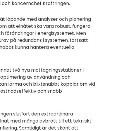
vd och koncernchef Kraftringen.
 Nät löpande med analyser och planering
r om att elnätet ska vara robust, fungera
ch förändringar i energisystemet. Men
rav på redundans i systemen, fortsatt
 snabbt kunna hantera eventuella
annat två nya mottagningsstationer i
ör optimering av användning och
kan larma och blixtsnabbt kopplar om vid
 kostnadseffektiv och snabb
tringen slutfört den extraordinära
elnät med många avbrott till ett tekniskt
ifiering. Samtidigt är det skönt att