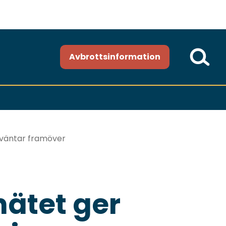
Avbrottsinformation
r väntar framöver
nätet ger