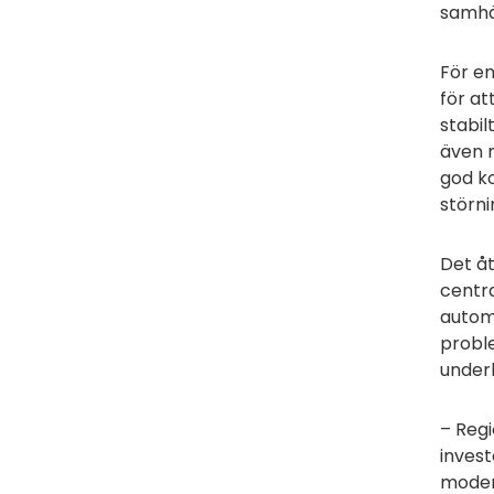
samhäl
För en
för at
stabil
även m
god ko
störni
Det åt
centra
autom
proble
under
– Regi
invest
modern