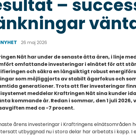
esultat – succes
änkningar vänt
SNYHET
26 maj 2026
ringen Nät har under de senaste åtta åren, i linje me
fört omfattande investeringar i elnätet för att stä
rifieringen och säkra en långsiktigt robust energiförs
ingar som möjliggjorts av stabilt ägarfokus och som 
ramtida generationer. Trots att fler investeringar fin
isystemet meddelar Kraftringen Nät sina kunder idag
änta kommande år. Redan i sommar, den 1 juli 2026, 
savgiften med ca -7 procent.
aste årens investeringar i Kraftringens elnätsområden har
tersatt utbyggnad nu i stora delar har arbetats i kapp. 