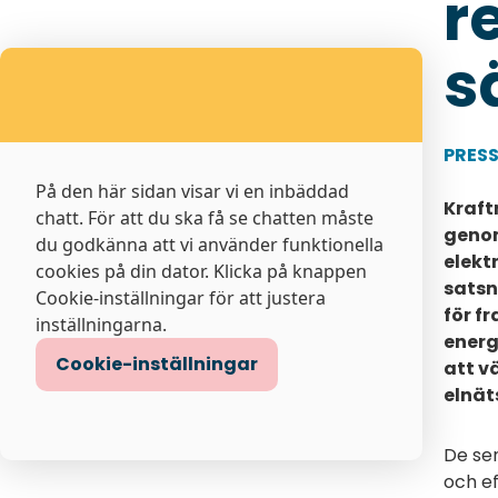
r
s
PRES
På den här sidan visar vi en inbäddad
Kraft
chatt. För att du ska få se chatten måste
genom
du godkänna att vi använder funktionella
elekt
cookies på din dator. Klicka på knappen
satsn
Cookie-inställningar för att justera
för f
inställningarna.
energ
Cookie-inställningar
att v
elnät
De sen
och ef