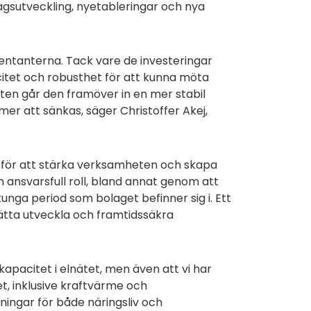
agsutveckling, nyetableringar och nya
sentanterna. Tack vare de investeringar
tet och robusthet för att kunna möta
heten går den framöver in en mer stabil
er att sänkas, säger Christoffer Akej,
 för att stärka verksamheten och skapa
h ansvarsfull roll, bland annat genom att
unga period som bolaget befinner sig i. Ett
ätta utveckla och framtidssäkra
 kapacitet i elnätet, men även att vi har
et, inklusive kraftvärme och
ingar för både näringsliv och