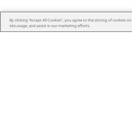
By clicking “Accept All Cookies”, you agree to the storing of cookies o
site usage, and assist in our marketing efforts.
Kontakt
Kundservice
010-122 70 00
kundservice@kraftringen.se
Felanmälan
010-122 70 00