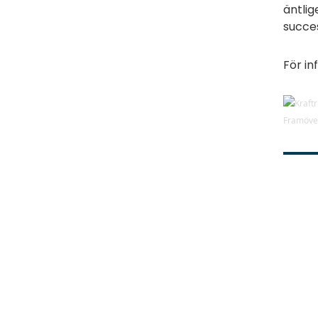
äntlig
succes
För in