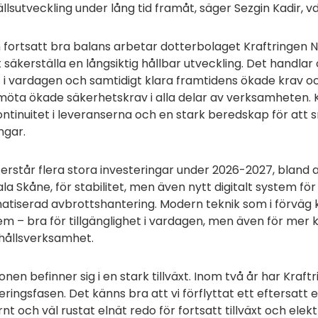
lsutveckling under lång tid framåt, säger Sezgin Kadir, 
 fortsatt bra balans arbetar dotterbolaget Kraftringen
t säkerställa en långsiktig hållbar utveckling. Det handla
t i vardagen och samtidigt klara framtidens ökade krav o
öta ökade säkerhetskrav i alla delar av verksamheten. K
ntinuitet i leveranserna och en stark beredskap för att
ngar.
erstår flera stora investeringar under 2026-2027, bland 
la Skåne, för stabilitet, men även nytt digitalt system f
atiserad avbrottshantering. Modern teknik som i förväg 
m – bra för tillgänglighet i vardagen, men även för mer
hållsverksamhet.
onen befinner sig i en stark tillväxt. Inom två år har Kraf
eringsfasen. Det känns bra att vi förflyttat ett eftersatt 
t och väl rustat elnät redo för fortsatt tillväxt och elektr