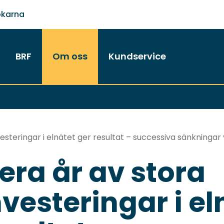
ökarna
BRF
Om oss
Kundservice
nvesteringar i elnätet ger resultat – successiva sänkninga
lera år av stora
nvesteringar i el