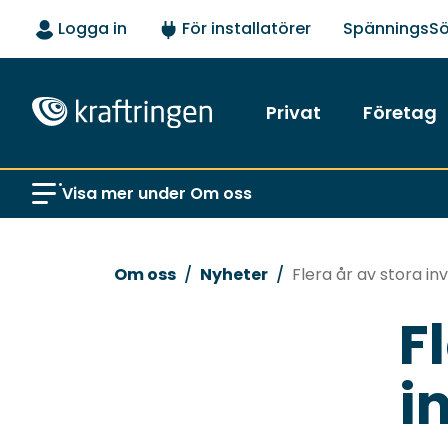
Logga in
För installatörer
SpänningsS
Privat
Företag
Visa mer under Om oss
Om oss
Nyheter
Flera år av stora i
F
i