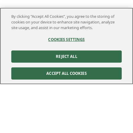
By clicking “Accept All Cookies”, you agree to the storing of
cookies on your device to enhance site navigation, analyze
site usage, and assist in our marketing efforts.
COOKIES SETTINGS
REJECT ALL
ACCEPT ALL COOKIES
Kontakt
Kundservice
Felanmälan
010-122 70 00
010-122 70 00
kundservice@kraftringen.se
Postadress
Besöksadress
Box 25
Råbyvägen 37
221 00
Lund
224 78
Lund