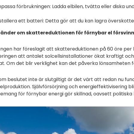
passa förbrukningen: Ladda elbilen, tvätta eller diska u
stallera ett batteri: Detta gör att du kan lagra överskotte
änder om skattereduktionen för förnybar el försvin
ngen har föreslagit att skattereduktionen på 60 öre per 
ringen att antalet solcellsinstallationer ökat kraftigt o
t. Om det blir verklighet kan det påverka lönsamheten fö
m beslutet inte är slutgiltigt är det värt att redan nu f
lelproduktion. Självförsörjning och energieffektivisering bli
mang för förnybar energi gör skillnad, oavsett politiska 