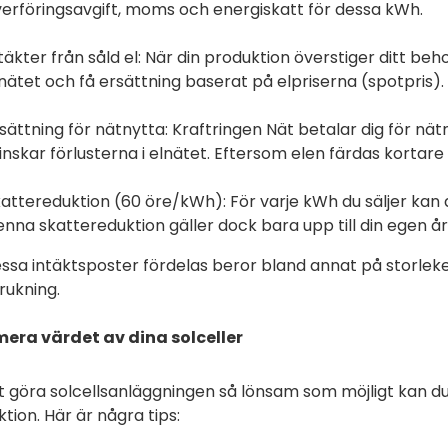
erföringsavgift, moms och energiskatt för dessa kWh.
täkter från såld el: När din produktion överstiger ditt beho
nätet och få ersättning baserat på elpriserna (spotpris).
sättning för nätnytta: Kraftringen Nät betalar dig för nä
nskar förlusterna i elnätet. Eftersom elen färdas kortare s
attereduktion (60 öre/kWh): För varje kWh du säljer kan d
nna skattereduktion gäller dock bara upp till din egen å
ssa intäktsposter fördelas beror bland annat på storleke
rukning.
era värdet av dina solceller
t göra solcellsanläggningen så lönsam som möjligt kan d
tion. Här är några tips: