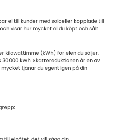
r el till kunder med solceller kopplade till
 och visar hur mycket el du köpt och sålt
per kilowattimme (kWh) för elen du säljer,
x 30 000 kWh. Skattereduktionen är en av
 mycket tjänar du egentligen på din
.
egrepp:
till elnätet, det vill säga din