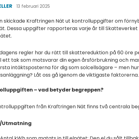
ELLER
13 februari 2025
n skickade Kraftringen Nät ut kontrolluppgifter om förnyba
ät. Dessa uppgifter rapporteras varje år till Skatteverket
nätet.
 dagens regler har du rätt till skattereduktion på 60 öre 
ll ett tak som motsvarar din egen årsförbrukning och ma
rsta intäktsposterna för dig som solcellsägare – men hur
lsanläggning? Låt oss gå igenom de viktigaste faktorerna
olluppgiften – vad betyder begreppen?
trolluppgiften från Kraftringen Nät finns två centrala b
n/Utmatning
Antal kWh som matats in till elnätet: Den el du sålt tillbaka 