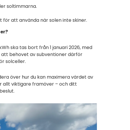
nder soltimmarna.
t för att använda när solen inte skiner.
ner?
kWh ska tas bort från 1 januari 2026, med
ch att behovet av subventioner därför
r solceller.
undera över hur du kan maximera värdet av
r allt viktigare framöver – och ditt
beslut.