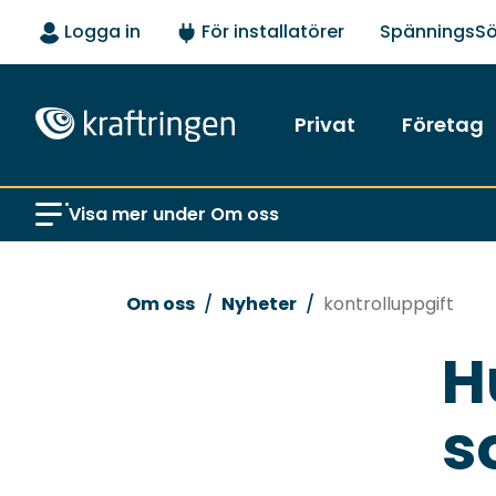
Logga in
För installatörer
SpänningsS
Privat
Företag
Visa mer under Om oss
Om oss
Nyheter
kontrolluppgift
H
s