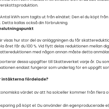
erskottsproduktion.
Antal kWh som tagits ut från elnätet: Den el du köpt från
ll. Detta kallas också din förbrukning.
nslutningspunkt
r visas hur stor del av anläggningen du får skattereduk
la året får du 100 %. Vid flytt delas reduktionen mellan d
attereduktionen med någon annan måste detta anmälas i 
porterar dessa uppgifter till Skatteverket varje år. Du s
ationen endast fungerar som underlag för en uppgift som
r intäkterna fördelade?
onomiska värdet av att ha solceller kommer från flera ol
sparing på köpt el: Du använder din egenproducerade el,