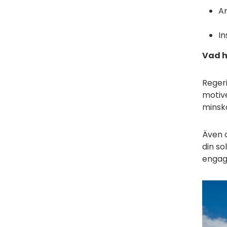
An
In
Vad h
Regeri
motive
minska
Även o
din so
engage