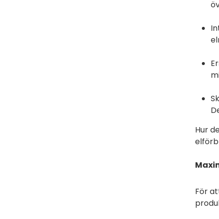
öv
In
el
Er
mi
Sk
De
Hur de
elförb
Maxim
För at
produk