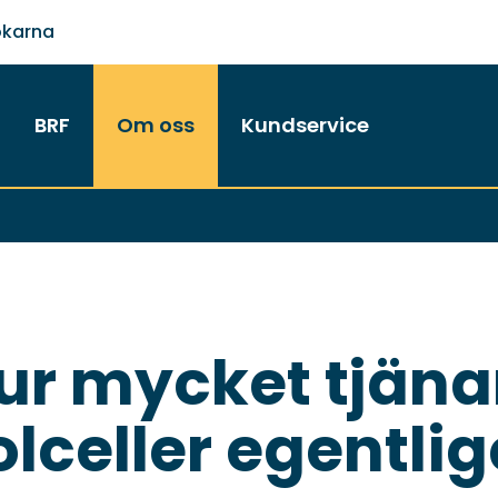
ökarna
BRF
Om oss
Kundservice
ur mycket tjäna
olceller egentli