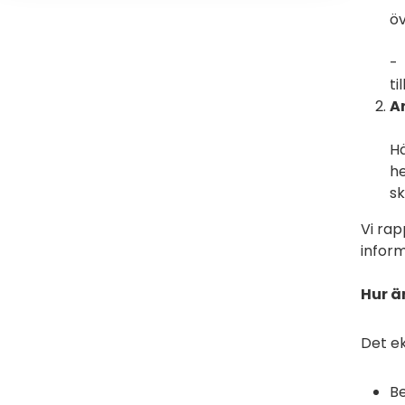
öv
- 
ti
A
Hä
he
sk
Vi rap
inform
Hur ä
Det ek
Be