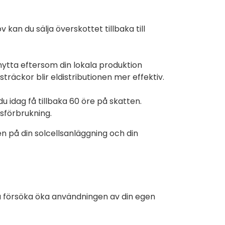
v kan du sälja överskottet tillbaka till
tnytta eftersom din lokala produktion
träckor blir eldistributionen mer effektiv.
u idag få tillbaka 60 öre på skatten.
rsförbrukning.
n på din solcellsanläggning och din
u försöka öka användningen av din egen