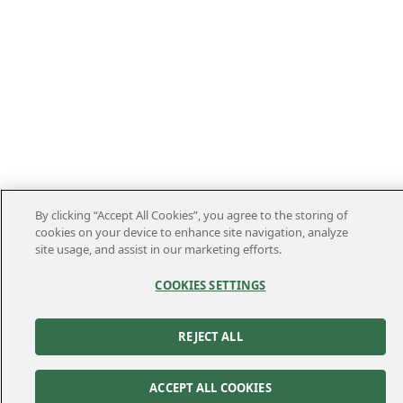
By clicking “Accept All Cookies”, you agree to the storing of
cookies on your device to enhance site navigation, analyze
site usage, and assist in our marketing efforts.
COOKIES SETTINGS
Kontakt
Kundservice
Felanmälan
REJECT ALL
010-122 70 00
010-122 70 00
kundservice@kraftringen.se
ACCEPT ALL COOKIES