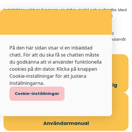
Installatörswebben fungerar via dator, mobil och surfplatta. Med
andra ord väljer du själv den enhet som passar dig bäst i
stunden att utgå ifrån.
Nedan hittar du allt du behöver för att komma i gång med
installatörswebben. Klicka på den box som passar ditt ändamål
bäst.
På den här sidan visar vi en inbäddad
chatt. För att du ska få se chatten måste
du godkänna att vi använder funktionella
cookies på din dator. Klicka på knappen
Cookie-inställningar för att justera
inställningarna.
Logga in
Registrera dig
Cookie-inställningar
Användarmanual