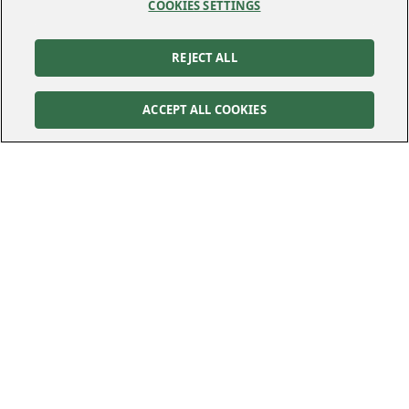
COOKIES SETTINGS
REJECT ALL
ACCEPT ALL COOKIES
Kontakt
Kundservice
Felanmälan
010-122 70 00
010-122 70 00
kundservice@kraftringen.se
Postadress
Besöksadress
Box 25
Råbyvägen 37
221 00
Lund
224 78
Lund
Följ oss