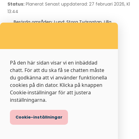
Status:
Planerat
Senast uppdaterad: 27 februari 2026, Kl
13:44
Berörda områden: Lund: Stora Tvärgatan, Lilla
Södergatan
Avbrott sedan: 2026-03-18 08:00
Beräknat avklarat: 2026-03-18 16:00
På den här sidan visar vi en inbäddad
Planerad starttid:
2026-03-18 08:00:00
chatt. För att du ska få se chatten måste
du godkänna att vi använder funktionella
Planerad sluttid:
2026-03-18 16:00:00
cookies på din dator. Klicka på knappen
Cookie-inställningar för att justera
Dela
inställningarna.
Cookie-inställningar